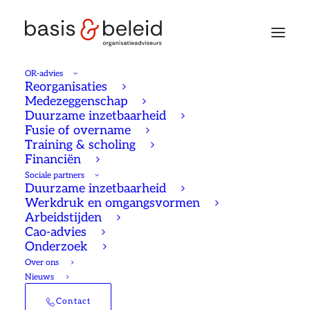
OR-advies
Reorganisaties
Medezeggenschap
Duurzame inzetbaarheid
Cao advies en
Fusie of overname
Training & scholing
arbeidsvoorwaarden
Financiën
Sociale partners
Duurzame inzetbaarheid
Werkdruk en omgangsvormen
Arbeidstijden
Cao-advies
Zijn onze arbeidsvoorwaarden aantrekkelijk
Onderzoek
genoeg voor de mensen die ons bedrijf of
Over ons
onze sector nodig heeft? Hoe verhouden de
Nieuws
arbeidsvoorwaarden in onze sector zich tot
Contact