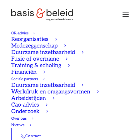
OR-advies
Reorganisaties
Medezeggenschap
Duurzame inzetbaarheid
Adviesaanvraag
Fusie of overname
Training & scholing
Financiën
Adviesrecht OR
Sociale partners
Duurzame inzetbaarheid
Werkdruk en omgangsvormen
Arbeidstijden
Cao-advies
Ondernemingsraden moeten
Onderzoek
Over ons
volgens
artikel 25 van de WOR
Nieuws
om advies gevraagd worden bij
Contact