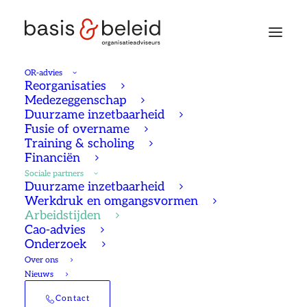
OR-advies
Reorganisaties
Medezeggenschap
Duurzame inzetbaarheid
Fusie of overname
Training & scholing
Financiën
Sociale partners
Duurzame inzetbaarheid
Werkdruk en omgangsvormen
Arbeidstijden
Cao-advies
Onderzoek
Over ons
Nieuws
Contact