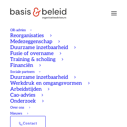
OR-advies
Reorganisaties
Medezeggenschap
Duurzame inzetbaarheid
Inzicht in duurzame
Fusie of overname
Training & scholing
inzetbaarheid (2/5)
Financiën
Sociale partners
Duurzame inzetbaarheid
Werkdruk en omgangsvormen
24/04/2023
Duurzame inzetbaarheid
Reinier Hoogendorp
9 Minutes
Arbeidstijden
Cao-advies
“Wat moeten we nou echt doen
Onderzoek
Over ons
om medewerkers inzetbaar te
Nieuws
houden?” Ondernemingsraden,
Contact