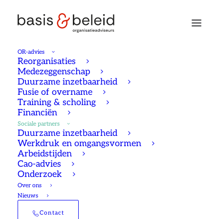
OR-advies
Reorganisaties
Medezeggenschap
Duurzame inzetbaarheid
Fusie of overname
Training & scholing
Sociale partners
Financiën
Sociale partners
Duurzame inzetbaarheid
Werkdruk en omgangsvormen
Arbeidstijden
Cao-advies
Onderzoek
Over ons
Onderzoek, advies &
Nieuws
begeleiding
Contact