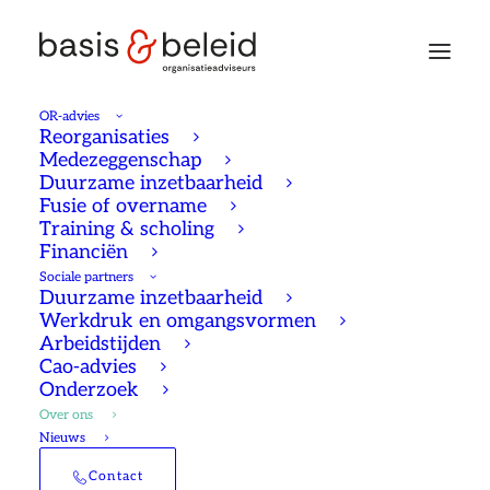
OR-advies
Reorganisaties
Medezeggenschap
Duurzame inzetbaarheid
Over ons
Fusie of overname
Training & scholing
Financiën
Sociale partners
Duurzame inzetbaarheid
Werkdruk en omgangsvormen
Arbeidstijden
Cao-advies
Onderzoek
Over ons
Nieuws
Basis & Beleid is in 1991 opgericht
Contact