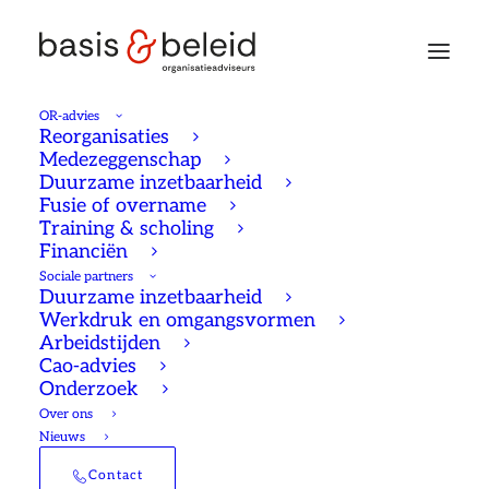
OR-advies
Reorganisaties
Medezeggenschap
Duurzame inzetbaarheid
Fusie of overname
Training & scholing
Financiën
Sociale partners
Duurzame inzetbaarheid
Werkdruk en omgangsvormen
Arbeidstijden
Cao-advies
Onderzoek
Over ons
Nieuws
Basismodel Zwaar
Contact