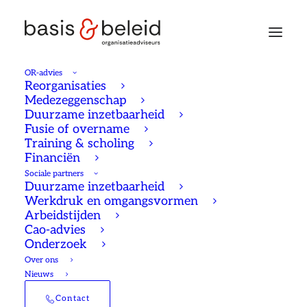
OR-advies
Reorganisaties
Medezeggenschap
Duurzame inzetbaarheid
Aan de slag met
Fusie of overname
Training & scholing
duurzame
Financiën
Sociale partners
inzetbaarheid: Doe de
Duurzame inzetbaarheid
Werkdruk en omgangsvormen
OR scan!
Arbeidstijden
Cao-advies
Onderzoek
24/01/2024
Duurzame inzetbaarheid
Sten Nouwens
1 Minutes
Over ons
Nieuws
Contact