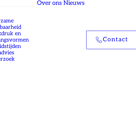
Over ons
Nieuws
rzame
tbaarheid
druk en
Contact
angsvormen
idstijden
advies
rzoek