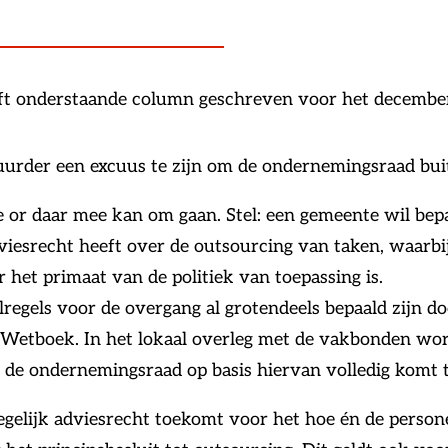
eeft onderstaande column geschreven voor het dece
tuurder een excuus te zijn om de ondernemingsraad buit
de or daar mee kan om gaan. Stel: een gemeente wil b
dviesrecht heeft over de outsourcing van taken, waarbi
 het primaat van de politiek van toepassing is.
regels voor de overgang al grotendeels bepaald zijn d
Wetboek. In het lokaal overleg met de vakbonden wordt
de ondernemingsraad op basis hiervan volledig komt te
egelijk adviesrecht toekomt voor het hoe én de person