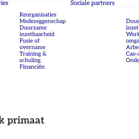
ies
Sociale partners
Reorganisaties
Medezeggenschap
Duu
Duurzame
inze
inzetbaarheid
Werk
Fusie of
omg
overname
Arbe
Training &
Cao-
scholing
Onde
Financiën
ek primaat