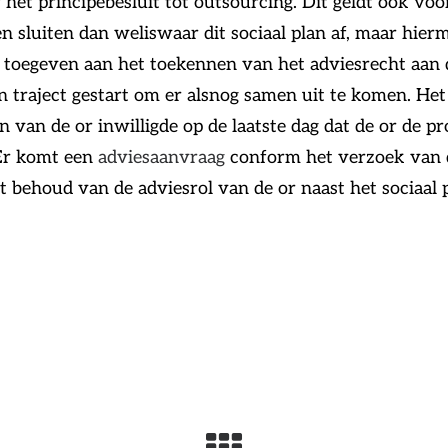
het principebesluit tot outsourcing. Dit geldt ook voo
n sluiten dan weliswaar dit sociaal plan af, maar hier
t toegeven aan het toekennen van het adviesrecht aan 
n traject gestart om er alsnog samen uit te komen. H
n van de or inwilligde op de laatste dag dat de or de p
Er komt een
adviesaanvraag
conform het verzoek van d
 behoud van de adviesrol van de or naast het sociaal p