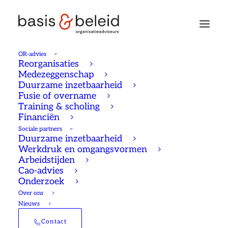
OR-advies
Reorganisaties
Medezeggenschap
Duurzame inzetbaarheid
Fusie of overname
Training & scholing
Financiën
Sociale partners
Duurzame inzetbaarheid
Werkdruk en omgangsvormen
Arbeidstijden
Cao-advies
Onderzoek
Over ons
Nieuws
Co-creatief onderzoek
Contact