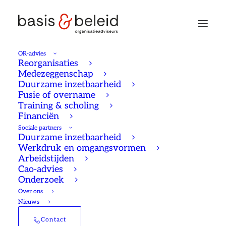
OR-advies
Reorganisaties
Medezeggenschap
vorige pagina
Duurzame inzetbaarheid
Fusie of overname
Training & scholing
Financiën
alle artikelen
Sociale partners
Duurzame inzetbaarheid
Werkdruk en omgangsvormen
Arbeidstijden
Cao-advies
Onderzoek
Over ons
Nieuws
Contact