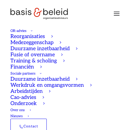
OR-advies
Reorganisaties
Medezeggenschap
Duurzame inzetbaarheid
Fusie of overname
Training & scholing
Financiën
Sociale partners
Duurzame inzetbaarheid
Werkdruk en omgangsvormen
Arbeidstijden
Cao-advies
Onderzoek
Over ons
Nieuws
Reorganisaties nemen
Contact