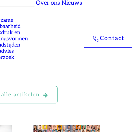
Over ons
Nieuws
rzame
tbaarheid
druk en
Contact
angsvormen
idstijden
advies
rzoek
alle artikelen