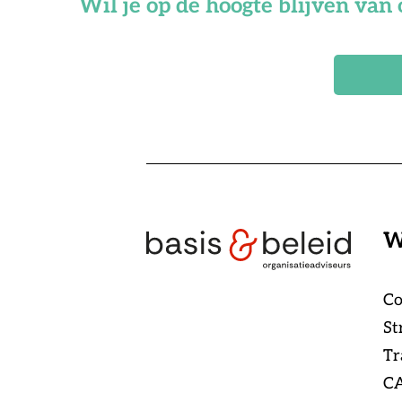
Wil je op de hoogte blijven van 
W
Co
St
Tr
CA