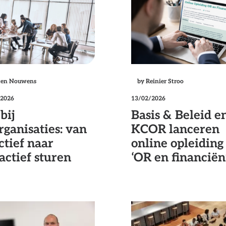
ten Nouwens
by Reinier Stroo
/2026
13/02/2026
bij
Basis & Beleid e
rganisaties: van
KCOR lanceren
ctief naar
online opleiding
actief sturen
‘OR en financiën