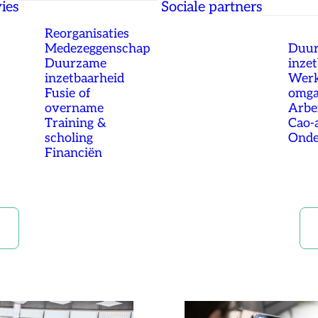
ies
Sociale partners
Reorganisaties
Medezeggenschap
Duu
Duurzame
inze
inzetbaarheid
Werk
Fusie of
omg
overname
Arbe
Training &
Cao-
scholing
Onde
Financiën