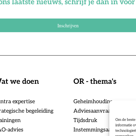
ons laatste nieuws, schrijf je dan in vo
Inschrijven
at we doen
OR - thema's
ntra expertise
Geheimhouding
rategische begeleiding
Adviesaanvraag
ainingen
Tijdsdruk
Om de beste 
informatie o
O-advies
Instemmingsaanvraag
technologieë