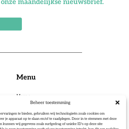
or onze maandelijkse nieuwsbrief.
Menu
Home
Beheer toestemming
Ondernemingsraden
Sociale Partners
ervaringen te bieden, gebruiken wij technologieën zoals cookies om
ver je apparaat op te slaan en/of te raadplegen. Door in te stemmen met deze
Over ons
n kunnen wij gegevens zoals surfgedrag of unieke ID's op deze site