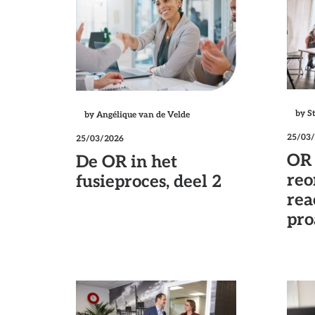
by S
by Angélique van de Velde
25/03
25/03/2026
OR 
De OR in het
reo
fusieproces, deel 2
rea
pro