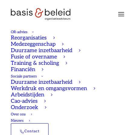
OR-advies
Reorganisaties
Medezeggenschap
Duurzame inzetbaarheid
De OR en
Fusie of overname
Training & scholing
werknemersbetrokkenhe
Financiën
Sociale partners
Duurzame inzetbaarheid
Vergroot je invloed
Werkdruk en omgangsvormen
Arbeidstijden
Cao-advies
03/04/2023
Medezeggenschap
Reinier Hoogendorp
8 Minutes
Onderzoek
Over ons
Do’s en dont’s bij deelname aan
Nieuws
Contact
een werkgroep