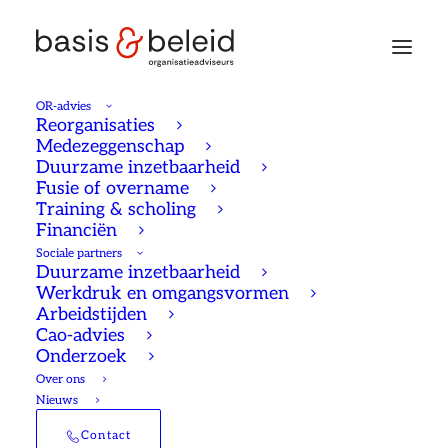
OR-advies
Reorganisaties
Medezeggenschap
Duurzame inzetbaarheid
Fusie of overname
Training & scholing
Financiën
Sociale partners
Duurzame inzetbaarheid
Werkdruk en omgangsvormen
Arbeidstijden
Cao-advies
Onderzoek
Over ons
Nieuws
Hoe goed verbonden is
Contact