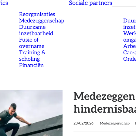
ies
Sociale partners
Reorganisaties
Medezeggenschap
Duu
Duurzame
inze
inzetbaarheid
Werk
Fusie of
omg
overname
Arbe
Training &
Cao-
scholing
Onde
Financiën
Medezeggens
hindernisba
23/02/2026
Medezeggenschap