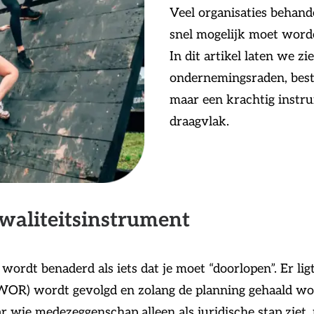
Veel organisaties behan
snel mogelijk moet worde
In dit artikel laten we
ondernemingsraden, best
maar een krachtig instr
draagvlak.
waliteitsinstrument
wordt benaderd als iets dat je moet “doorlopen”. Er lig
R) wordt gevolgd en zolang de planning gehaald wordt,
r wie medezeggenschap alleen als juridische stap ziet,