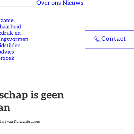
Over ons
Nieuws
rzame
tbaarheid
druk en
Contact
angsvormen
idstijden
advies
rzoek
chap is geen
an
Bart van Koningsbruggen