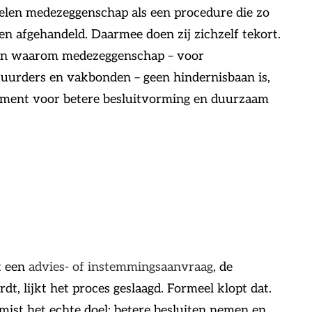
delen medezeggenschap als een procedure die zo
n afgehandeld. Daarmee doen zij zichzelf tekort.
 zien waarom medezeggenschap – voor
uurders en vakbonden – geen hindernisbaan is,
ument voor betere besluitvorming en duurzaam
t een
advies- of instemmingsaanvraag
, de
 lijkt het proces geslaagd. Formeel klopt dat.
 mist het echte doel: betere besluiten nemen en