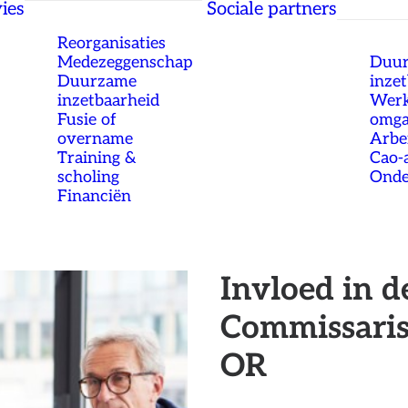
ies
Sociale partners
Reorganisaties
Medezeggenschap
Duu
Duurzame
inze
inzetbaarheid
Werk
Fusie of
omg
overname
Arbe
Training &
Cao-
scholing
Onde
Financiën
Invloed in 
Commissaris
OR