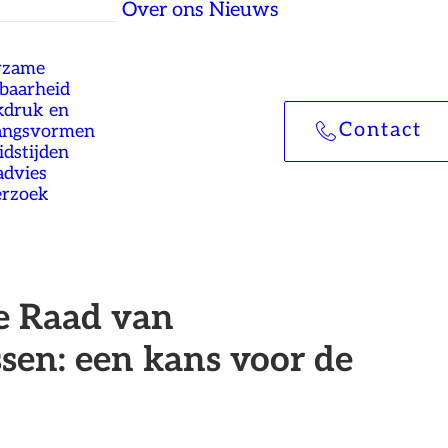
Over ons
Nieuws
rzame
tbaarheid
druk en
Contact
angsvormen
idstijden
advies
rzoek
de Raad van
sen: een kans voor de