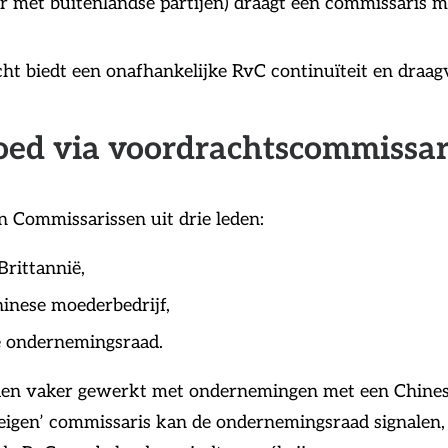
er met buitenlandse partijen) draagt een commissaris 
cht biedt een onafhankelijke RvC continuïteit en draag
oed via voordrachtscommissar
an Commissarissen uit drie leden:
Brittannië,
hinese moederbedrijf,
e ondernemingsraad.
den vaker gewerkt met ondernemingen met een Chinese
 ‘eigen’ commissaris kan de ondernemingsraad signalen