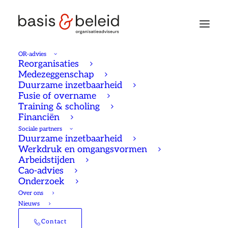
OR-advies
Reorganisaties
Medezeggenschap
Duurzame inzetbaarheid
Fusie of overname
Training & scholing
Financiën
Sociale partners
Duurzame inzetbaarheid
Werkdruk en omgangsvormen
Arbeidstijden
Cao-advies
Onderzoek
Over ons
Nieuws
De OR na een fusie
Contact