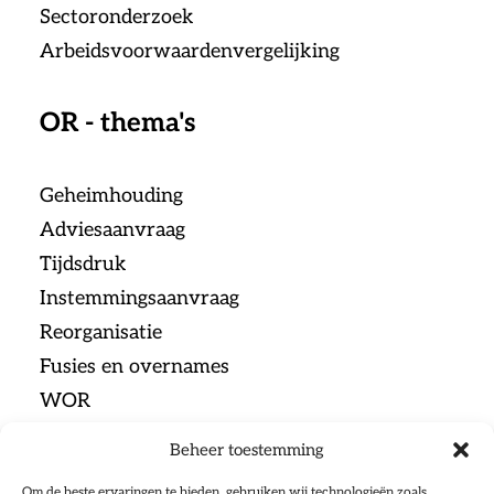
Sectoronderzoek
Arbeidsvoorwaardenvergelijking
OR - thema's
Geheimhouding
Adviesaanvraag
Tijdsdruk
Instemmingsaanvraag
Reorganisatie
Fusies en overnames
WOR
Beheer toestemming
Menu
Om de beste ervaringen te bieden, gebruiken wij technologieën zoals