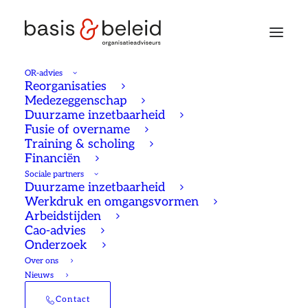
OR-advies
Reorganisaties
Medezeggenschap
Duurzame inzetbaarheid
Fusie of overname
Training & scholing
Financiën
Sociale partners
Duurzame inzetbaarheid
Werkdruk en omgangsvormen
Arbeidstijden
Cao-advies
Onderzoek
Over ons
Nieuws
Jaaroverzicht 2025:
Contact