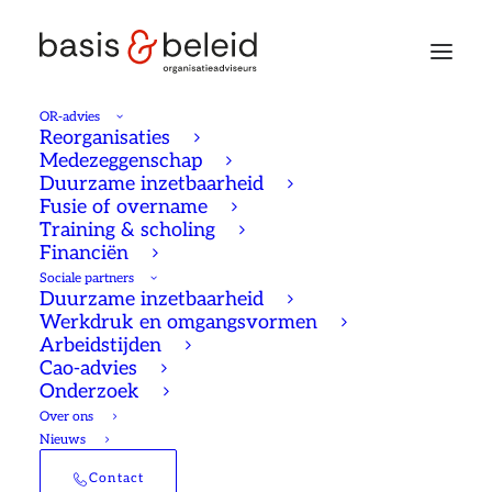
OR-advies
Reorganisaties
Medezeggenschap
vorige pagina
Duurzame inzetbaarheid
Fusie of overname
Training & scholing
Financiën
alle artikelen
Sociale partners
Duurzame inzetbaarheid
Werkdruk en omgangsvormen
Arbeidstijden
Cao-advies
Onderzoek
Over ons
Nieuws
Contact