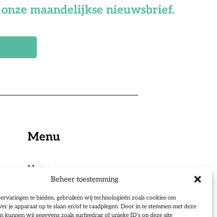
or onze maandelijkse nieuwsbrief.
Menu
Home
Beheer toestemming
Ondernemingsraden
Sociale Partners
ervaringen te bieden, gebruiken wij technologieën zoals cookies om
ver je apparaat op te slaan en/of te raadplegen. Door in te stemmen met deze
Over ons
n kunnen wij gegevens zoals surfgedrag of unieke ID's op deze site