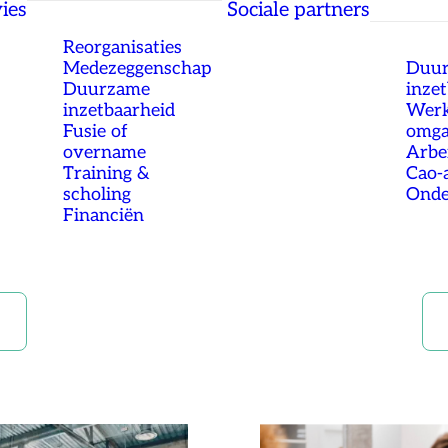
ies
Sociale partners
Reorganisaties
Medezeggenschap
Duu
Duurzame
inze
inzetbaarheid
Werk
Fusie of
omg
overname
Arbe
Training &
Cao-
scholing
Onde
Financiën