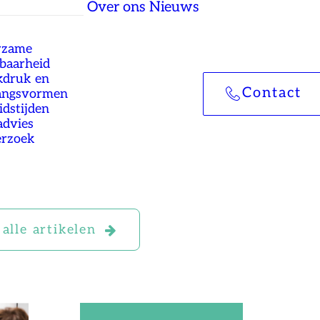
Over ons
Nieuws
rzame
tbaarheid
druk en
Contact
angsvormen
idstijden
advies
rzoek
alle artikelen