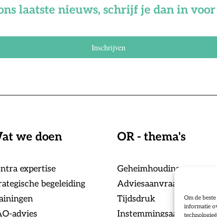
ons laatste nieuws, schrijf je dan in vo
Inschrijven
at we doen
OR - thema's
ntra expertise
Geheimhouding
rategische begeleiding
Adviesaanvraag
ainingen
Tijdsdruk
Om de beste 
informatie o
O-advies
Instemmingsaanvraag
technologieë